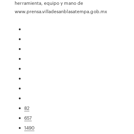
herramienta, equipo y mano de
www.prensa.villadesanblasatempa.gob.mx
82
657
1490