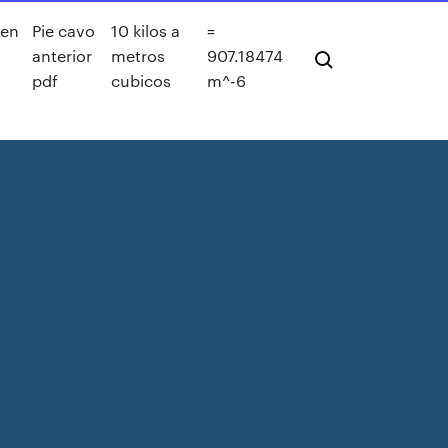
ien
Pie cavo
10 kilos a
=
anterior
metros
907.18474
pdf
cubicos
m^-6