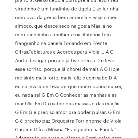
viradinho é um fundinho de tigela É só farinha
com ovo, da gema bem amarela É esse o meu
almoço, que desce seco na goela Mas lá no
meu ranchinho a mulher e os filhinhos Tem
franguinho na panela Tocando em Frente |
Cifras,Tablaturas e Acordes para Viola ... A G
Ando devagar porque já tive pressa D e levo
esse sorriso, porque já chorei demais A G Hoje
me sinto mais forte, mais feliz quem sabe D A
eu só levo a certeza de que muito pouco eu sei,
eu nada sei G Em G Conhecer as manhas e as
manhãs, Em D o sabor das massas e das maçãs,
G Em G é preciso amor pra poder pulsar, G Em
G é preciso paz Orquestra Torrinhense de Viola
Caipira: Cifras Música "Franguinho na Panela"
Adaptação de arranjo: Marcelo Sarti. solos para